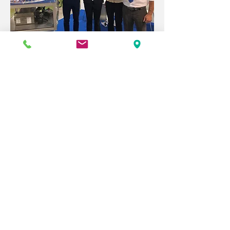
Star Automation @ Sps
IPC Drives 2019
Star Automation ha partecipato
alla fiera Sps IPC Drives 2019 di
Parma come System Integrator di
Yaskawa. E' stata presentata una
cella robotizzata con il nuovo
robot MotoMINI di Yaskawa,
vincitore del premio reddot award
2019.
+
28-30 maggio 2019