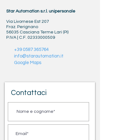
Star Automation s.r.l. unipersonale
Via Livornese Est 207
Fraz. Perignano
56035 Casciana Terme Lari (PI)
P.IVA | C.F.
02333000509
+39 0587 365764
info@starautomation.it
Google Maps
Contattaci