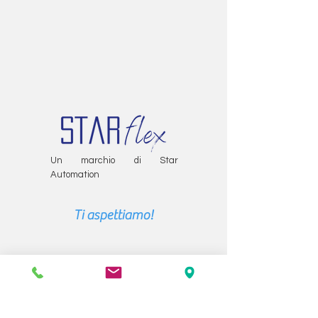
Un marchio di Star
Automation
Ti aspettiamo!
Star Automation s.r.l. unipersonale
P.IVA | C.F.
02333000509
CCIAA Toscana Nord Ovest